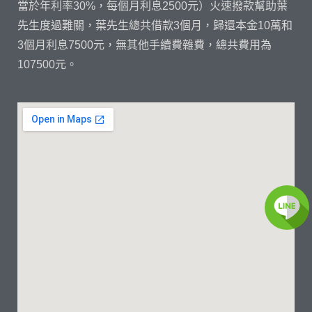
當於年利率30%，每個月利息2500元）火速撥款幫助葉
先生度過難關，葉先生總共借款3個月，歸還本金10萬和
3個月利息7500元，無其他手續費雜費，總共費用為
107500元。