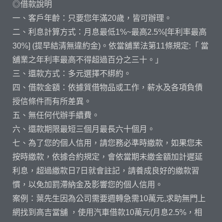
◎借款說明
一、客戶年齡：只要您年滿20歲，皆可辦理。
二、利息計算方式：月息最低1%~最高2.5%[年利率最高
30%] (提早結清無違約金)。依當舖業法第11條規定:「 當
舖業之年利率最高不得超過百分之三十。」
三、還款方式：多元選擇不綁約。
四、借款金額：依據質借物品或工作，薪水及各項負債
授信條件而有所差異。
五、無任何代辦手續費。
六、還款期限最短三個月最長六十個月。
七、為了您的個人信用，請您務必準時繳款，如果您未
按時繳款，依據合約規定，會依當期未繳金額加計遲延
利息，超過繳款日7日就會註記，請養成良好的繳款習
慣，以免加罰滯納金及影響您的個人信用。
案例：葉先生因為公司需要週轉急需10萬元,求助無門上
網找到高吉當舖 ，使用汽車借款10萬元(月息2.5%，相