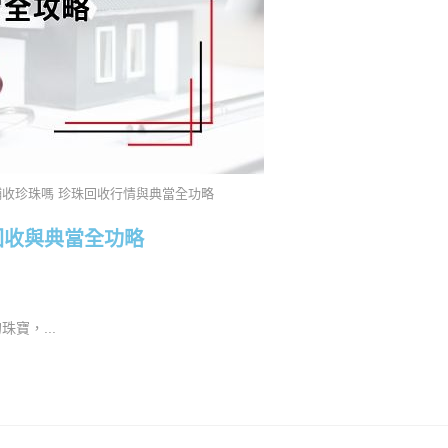
舖收珍珠嗎 珍珠回收行情與典當全功略
回收與典當全功略
寶，...