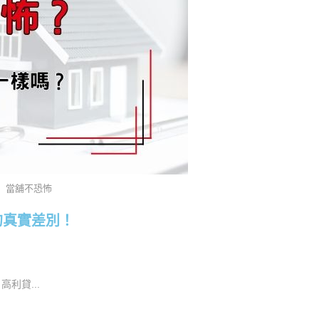
當舖不恐怖
的真實差別！
利貸...