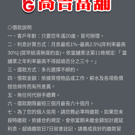
◎借款說明
一、客戶年齡：只要您年滿20歲，皆可辦理。
二、利息計算方式：月息最低1%~最高2.5%[年利率最高
30%] (提早結清無違約金)。依當舖業法第11條規定:「 當
舖業之年利率最高不得超過百分之三十。」
三、還款方式：多元選擇不綁約。
四、借款金額：依據質借物品或工作，薪水及各項負債
授信條件而有所差異。
五、無任何代辦手續費。
六、還款期限最短三個月最長六十個月。
七、為了您的個人信用，請您務必準時繳款，如果您未
按時繳款，依據合約規定，會依當期未繳金額加計遲延
利息，超過繳款日7日就會註記，請養成良好的繳款習