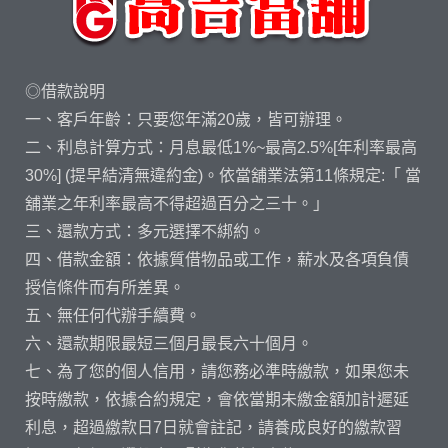
◎借款說明
一、客戶年齡：只要您年滿20歲，皆可辦理。
二、利息計算方式：月息最低1%~最高2.5%[年利率最高
30%] (提早結清無違約金)。依當舖業法第11條規定:「 當
舖業之年利率最高不得超過百分之三十。」
三、還款方式：多元選擇不綁約。
四、借款金額：依據質借物品或工作，薪水及各項負債
授信條件而有所差異。
五、無任何代辦手續費。
六、還款期限最短三個月最長六十個月。
七、為了您的個人信用，請您務必準時繳款，如果您未
按時繳款，依據合約規定，會依當期未繳金額加計遲延
利息，超過繳款日7日就會註記，請養成良好的繳款習