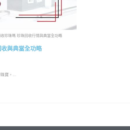
舖收珍珠嗎 珍珠回收行情與典當全功略
回收與典當全功略
寶，...