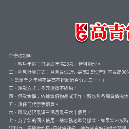
◎借款說明
一、客戶年齡：只要您年滿20歲，皆可辦理。
二、利息計算方式：月息最低1%~最高2.5%[年利率最高30%
「 當舖業之年利率最高不得超過百分之三十。」
三、還款方式：多元選擇不綁約。
四、借款金額：依據質借物品或工作，薪水及各項負債授信
五、無任何代辦手續費。
六、還款期限最短三個月最長六十個月。
七、為了您的個人信用，請您務必準時繳款，如果您未按時
延利息，超過繳款日7日就會註記，請養成良好的繳款習慣