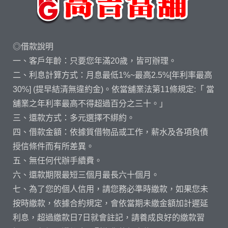
◎借款說明
一、客戶年齡：只要您年滿20歲，皆可辦理。
二、利息計算方式：月息最低1%~最高2.5%[年利率最高
30%] (提早結清無違約金)。依當舖業法第11條規定:「 當
舖業之年利率最高不得超過百分之三十。」
三、還款方式：多元選擇不綁約。
四、借款金額：依據質借物品或工作，薪水及各項負債
授信條件而有所差異。
五、無任何代辦手續費。
六、還款期限最短三個月最長六十個月。
七、為了您的個人信用，請您務必準時繳款，如果您未
按時繳款，依據合約規定，會依當期未繳金額加計遲延
利息，超過繳款日7日就會註記，請養成良好的繳款習