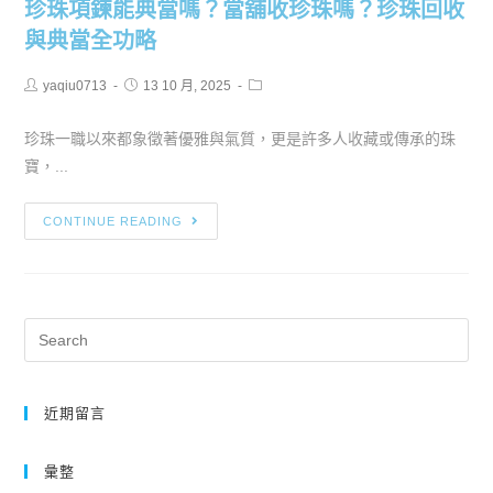
珍珠項鍊能典當嗎？當舖收珍珠嗎？珍珠回收
與典當全功略
yaqiu0713
13 10 月, 2025
珍珠一職以來都象徵著優雅與氣質，更是許多人收藏或傳承的珠
寶，...
CONTINUE READING
近期留言
彙整