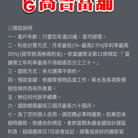
◎借款說明
一、客戶年齡：只要您年滿20歲，皆可辦理。
二、利息計算方式：月息最低1%~最高2.5%[年利率最高
30%] (提早結清無違約金)。依當舖業法第11條規定:「 當
舖業之年利率最高不得超過百分之三十。」
三、還款方式：多元選擇不綁約。
四、借款金額：依據質借物品或工作，薪水及各項負債
授信條件而有所差異。
五、無任何代辦手續費。
六、還款期限最短三個月最長六十個月。
七、為了您的個人信用，請您務必準時繳款，如果您未
按時繳款，依據合約規定，會依當期未繳金額加計遲延
利息，超過繳款日7日就會註記，請養成良好的繳款習