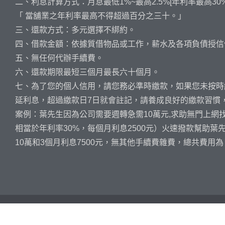
二、利息計算方式：月息最低1%~最高2.5%[年利率最高30%
「 當舖業之年利率最高不得超過百分之三十。」
三、還款方式：多元選擇不綁約。
四、借款金額：依據質借物品或工作，薪水及各項負債授信
五、無任何代辦手續費。
六、還款期限最短三個月最長六十個月。
七、為了您的個人信用，請您務必準時繳款，如果您未按時
延利息，超過繳款日7日就會註記，請養成良好的繳款習慣
案例：葉先生因為公司需要週轉急需10萬元,求助無門上網找到
相當於年利率30%，每個月利息2500元）火速撥款幫助
10萬和3個月利息7500元，無其他手續費雜費，總共費用為 1
©
2026
高吉當舖 All Rights Reserved
隱私權政策
高雄市
前鎮區一心
二路2號