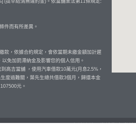
] (提早結清無違約金)。依當舖業法第11條規定:
條件而有所差異。
繳款，依據合約規定，會依當期未繳金額加計遲
，以免加罰滯納金及影響您的個人信用。
高吉當舖 ，使用汽車借款10萬元(月息2.5%，
葉先生度過難關，葉先生總共借款3個月，歸還本金
07500元。
友站連結：
當舖業法
當舖