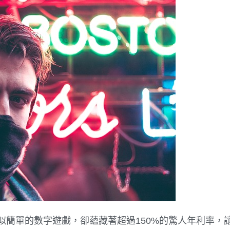
簡單的數字遊戲，卻蘊藏著超過150%的驚人年利率，