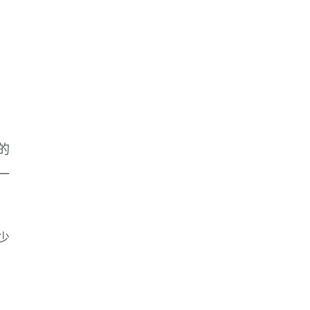
的
一
少