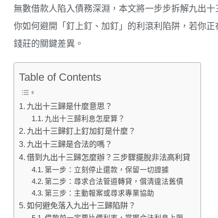
無數借款人陷入債務深淵，本文將一步步拆解九出十
你如何避開「釘上釘、加釘」的利滾利陷阱，若你正
錢莊的關鍵差異。
Table of Contents
九出十三歸是什麼意思？
九出十三歸利息怎麼算？
九出十三歸釘上釘加釘是什麼？
九出十三歸是合法的嗎？
借到九出十三歸怎麼辦？三步驟擺脫非法高利貸
第一步：立刻停止還款，保留一切證據
第二步：尋求合法管道轉貸，償清違法舊債
第三步：主動報案或尋求專業協助
如何避免落入九出十三歸陷阱？
借款前一定要比價利率，掌握合法利息上限