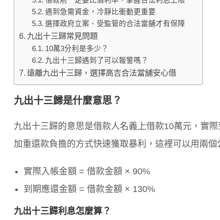
遇到急需資金，冷靜比衝動更重要
選擇政府立案、受監管的合法當舖才有保障
九出十三歸常見問題
10萬3分利是多少？
九出十三歸遇到了可以報警嗎？
遠離九出十三歸，選擇高吉合法當舖安心借
九出十三歸是什麼意思？
九出十三歸的意思是借款人名義上借款10萬元，實際
加重還款負擔的方式快速獲取暴利，這裡可以用兩個
實際入帳金額 = 借款金額 × 90%
到期應還金額 = 借款金額 × 130%
九出十三歸利息怎麼算？