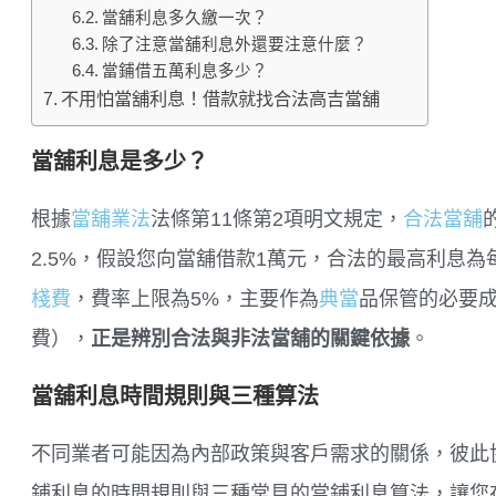
當舖利息多久繳一次？
除了注意當舖利息外還要注意什麼？
當鋪借五萬利息多少？
不用怕當舖利息！借款就找合法高吉當舖
當舖利息是多少？
根據
當舖業法
法條第11條第2項明文規定，
合法當舖
2.5%，假設您向當舖借款1萬元，合法的最高利息為每月2
棧費
，費率上限為5%，主要作為
典當
品保管的必要
費），
正是辨別合法與非法當舖的關鍵依據
。
當舖利息時間規則與三種算法
不同業者可能因為內部政策與客戶需求的關係，彼此
鋪利息的時間規則與三種常見的當鋪利息算法，讓您