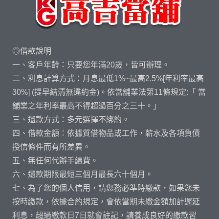
◎借款說明
一、客戶年齡：只要您年滿20歲，皆可辦理。
二、利息計算方式：月息最低1%~最高2.5%[年利率最高
30%] (提早結清無違約金)。依當舖業法第11條規定:「 當
舖業之年利率最高不得超過百分之三十。」
三、還款方式：多元選擇不綁約。
四、借款金額：依據質借物品或工作，薪水及各項負債
授信條件而有所差異。
五、無任何代辦手續費。
六、還款期限最短三個月最長六十個月。
七、為了您的個人信用，請您務必準時繳款，如果您未
按時繳款，依據合約規定，會依當期未繳金額加計遲延
利息，超過繳款日7日就會註記，請養成良好的繳款習