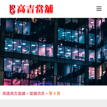
高雄高吉當舖
»
當舖消息
»
第 4 頁