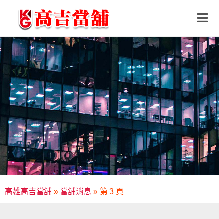
高雄高吉當舖
»
當舖消息
»
第 3 頁