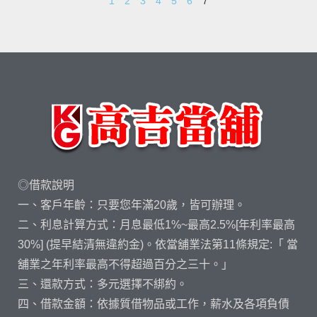
1
2
3
4
5
6
7
◎借款說明
一、客戶年齡：只要您年滿20歲，皆可辦理。
二、利息計算方式：月息最低1%~最高2.5%[年利率最高
30%] (提早結清無違約金)。依當舖業法第11條規定:「 當
舖業之年利率最高不得超過百分之三十。」
三、還款方式：多元選擇不綁約。
四、借款金額：依據質借物品或工作，薪水及各項負債