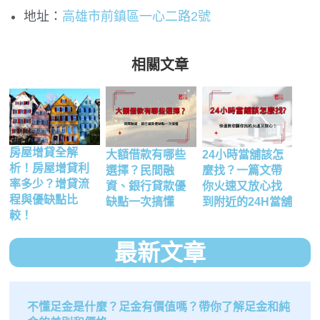
地址：
高雄市前鎮區一心二路2號
相關文章
房屋增貸全解
24小時當舖該怎
大額借款有哪些
析！房屋增貸利
麼找？一篇文帶
選擇？民間融
率多少？增貸流
你火速又放心找
資、銀行貸款優
程與優缺點比
到附近的24H當舖
缺點一次搞懂
較！
最新文章
不懂足金是什麼？足金有價值嗎？帶你了解足金和純