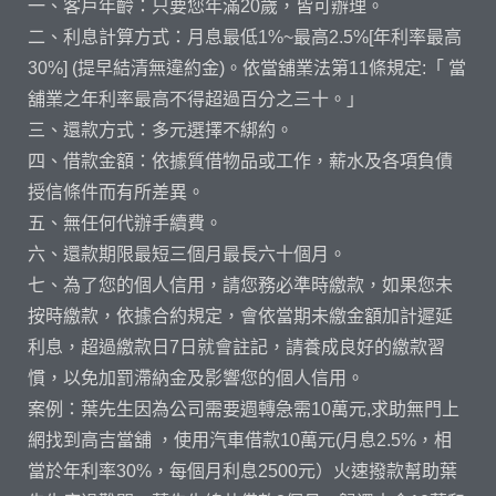
一、客戶年齡：只要您年滿20歲，皆可辦理。
二、利息計算方式：月息最低1%~最高2.5%[年利率最高
30%] (提早結清無違約金)。依當舖業法第11條規定:「 當
舖業之年利率最高不得超過百分之三十。」
三、還款方式：多元選擇不綁約。
四、借款金額：依據質借物品或工作，薪水及各項負債
授信條件而有所差異。
五、無任何代辦手續費。
六、還款期限最短三個月最長六十個月。
七、為了您的個人信用，請您務必準時繳款，如果您未
按時繳款，依據合約規定，會依當期未繳金額加計遲延
利息，超過繳款日7日就會註記，請養成良好的繳款習
慣，以免加罰滯納金及影響您的個人信用。
案例：葉先生因為公司需要週轉急需10萬元,求助無門上
網找到高吉當舖 ，使用汽車借款10萬元(月息2.5%，相
當於年利率30%，每個月利息2500元）火速撥款幫助葉